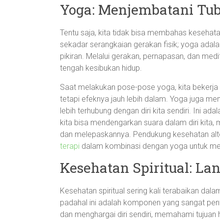
Yoga: Menjembatani Tu
Tentu saja, kita tidak bisa membahas kesehatan
sekadar serangkaian gerakan fisik; yoga adal
pikiran. Melalui gerakan, pernapasan, dan me
tengah kesibukan hidup.
Saat melakukan pose-pose yoga, kita bekerja un
tetapi efeknya jauh lebih dalam. Yoga juga 
lebih terhubung dengan diri kita sendiri. Ini 
kita bisa mendengarkan suara dalam diri kita, 
dan melepaskannya. Pendukung kesehatan alt
terapi
dalam kombinasi dengan yoga untuk menc
Kesehatan Spiritual: L
Kesehatan spiritual sering kali terabaikan da
padahal ini adalah komponen yang sangat pentin
dan menghargai diri sendiri, memahami tujuan 