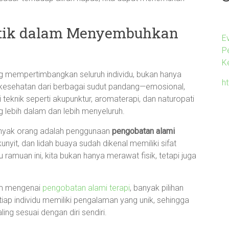
istik dalam Menyembuhkan
E
P
K
g mempertimbangkan seluruh individu, bukan hanya
ht
hat kesehatan dari berbagai sudut pandang—emosional,
teknik seperti akupunktur, aromaterapi, dan naturopati
lebih dalam dan lebih menyeluruh.
anyak orang adalah penggunaan
pengobatan alami
nyit, dan lidah buaya sudah dikenal memiliki sifat
amuan ini, kita bukan hanya merawat fisik, tetapi juga
lam mengenai
pengobatan alami terapi
, banyak pilihan
tiap individu memiliki pengalaman yang unik, sehingga
g sesuai dengan diri sendiri.