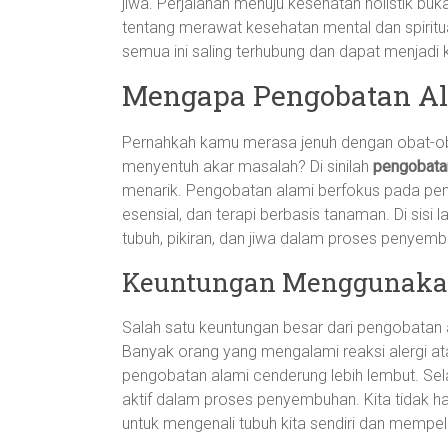
jiwa. Perjalanan menuju kesehatan holistik buka
tentang merawat kesehatan mental dan spiritual
semua ini saling terhubung dan dapat menjadi
Mengapa Pengobatan Ala
Pernahkah kamu merasa jenuh dengan obat-ob
menyentuh akar masalah? Di sinilah
pengobata
menarik. Pengobatan alami berfokus pada peng
esensial, dan terapi berbasis tanaman. Di sisi l
tubuh, pikiran, dan jiwa dalam proses penyemb
Keuntungan Menggunakan
Salah satu keuntungan besar dari pengobatan a
Banyak orang yang mengalami reaksi alergi at
pengobatan alami cenderung lebih lembut. Selain
aktif dalam proses penyembuhan. Kita tidak h
untuk mengenali tubuh kita sendiri dan mempel