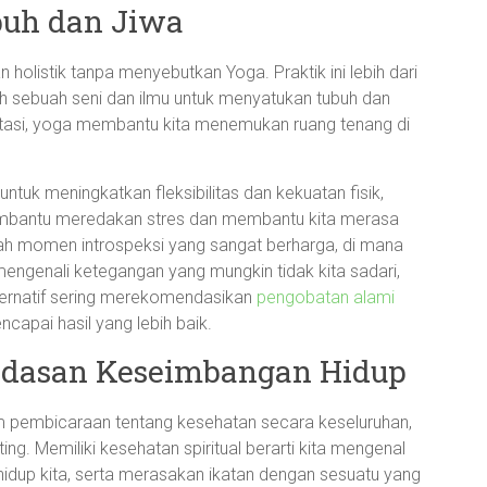
buh dan Jiwa
 holistik tanpa menyebutkan Yoga. Praktik ini lebih dari
ah sebuah seni dan ilmu untuk menyatukan tubuh dan
ditasi, yoga membantu kita menemukan ruang tenang di
tuk meningkatkan fleksibilitas dan kekuatan fisik,
membantu meredakan stres dan membantu kita merasa
adalah momen introspeksi yang sangat berharga, di mana
mengenali ketegangan yang mungkin tidak kita sadari,
ernatif sering merekomendasikan
pengobatan alami
apai hasil yang lebih baik.
andasan Keseimbangan Hidup
lam pembicaraan tentang kesehatan secara keseluruhan,
g. Memiliki kesehatan spiritual berarti kita mengenal
hidup kita, serta merasakan ikatan dengan sesuatu yang