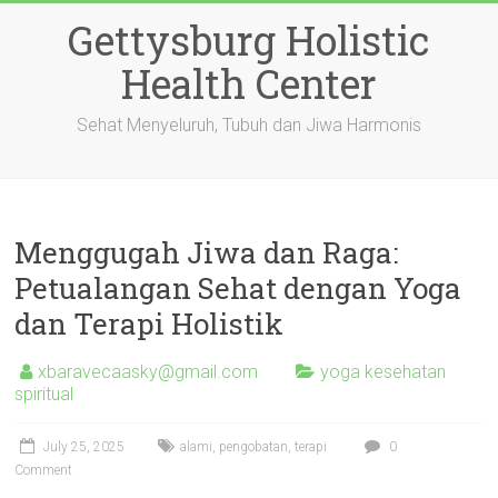
Skip
Gettysburg Holistic
to
content
Health Center
Sehat Menyeluruh, Tubuh dan Jiwa Harmonis
Menggugah Jiwa dan Raga:
Petualangan Sehat dengan Yoga
dan Terapi Holistik
xbaravecaasky@gmail.com
yoga kesehatan
spiritual
July 25, 2025
alami
,
pengobatan
,
terapi
0
Comment