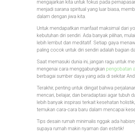
mengajarkan kita untuk fokus pada pernapasan 
menjadi sarana spiritual yang luar biasa, mem
dalam dengan jiwa kita.
Untuk mendapatkan manfaat maksimal dari yog
kebutuhan diri sendiri. Ada banyak pilihan, mul
lebih lembut dan meditatif. Setiap gaya men
paling cocok untuk diri sendiri adalah bagian d
Saat memasuki dunia ini, jangan ragu untuk men
mengenai cara menggabungkan
pengobatan a
berbagai sumber daya yang ada di sekitar And
Terakhir, penting untuk diingat bahwa perjalana
mencari, belajar, dan beradaptasi agar tubuh d
lebih banyak inspirasi terkait kesehatan holisti
temukan cara-cara baru dalam mencapai kese
Tips desain rumah minimalis nggak ada habisnya
supaya rumah makin nyaman dan estetik!