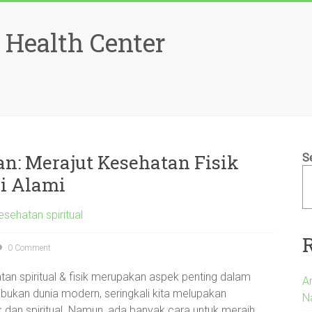
 Health Center
: Merajut Kesehatan Fisik
S
pi Alami
sehatan spiritual
0 Comment
atan spiritual & fisik merupakan aspek penting dalam
A
ibukan dunia modern, seringkali kita melupakan
N
 dan spiritual. Namun, ada banyak cara untuk meraih