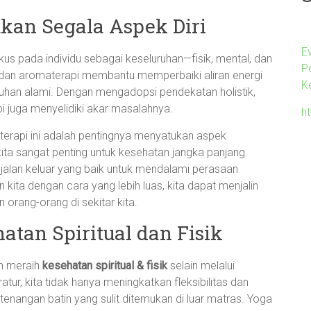
ukan Segala Aspek Diri
E
fokus pada individu sebagai keseluruhan—fisik, mental, dan
P
tur, dan aromaterapi membantu memperbaiki aliran energi
K
an alami. Dengan mengadopsi pendekatan holistik,
i juga menyelidiki akar masalahnya.
ht
terapi ini adalah pentingnya menyatukan aspek
a sangat penting untuk kesehatan jangka panjang.
i jalan keluar yang baik untuk mendalami perasaan
kita dengan cara yang lebih luas, kita dapat menjalin
n orang-orang di sekitar kita.
tan Spiritual dan Fisik
am meraih
kesehatan spiritual & fisik
selain melalui
tur, kita tidak hanya meningkatkan fleksibilitas dan
tenangan batin yang sulit ditemukan di luar matras. Yoga