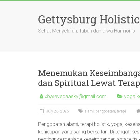
Skip
to
Gettysburg Holistic
content
Sehat Menyeluruh, Tubuh dan Jiwa Harmonis
Menemukan Keseimbangan
dan Spiritual Lewat Tera
xbaravecaasky@gmail.com
yoga ke
July 26, 2025
alami
,
pengobatan
,
terapi
Pengobatan alami, terapi holistik, yoga, keseh
kehidupan yang saling berkaitan. Di tengah kes
pentingnya menjaga keseimbangan antara fisik