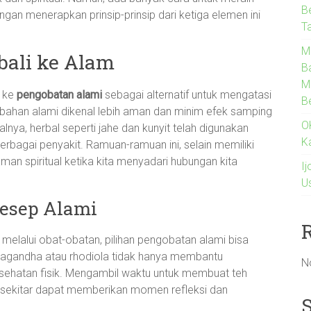
B
gan menerapkan prinsip-prinsip dari ketiga elemen ini
T
M
bali ke Alam
B
M
h ke
pengobatan alami
sebagai alternatif untuk mengatasi
B
ahan alami dikenal lebih aman dan minim efek samping
O
lnya, herbal seperti jahe dan kunyit telah digunakan
K
agai penyakit. Ramuan-ramuan ini, selain memiliki
n spiritual ketika kita menyadari hubungan kita
I
U
Resep Alami
 melalui obat-obatan, pilihan pengobatan alami bisa
hwagandha atau rhodiola tidak hanya membantu
N
esehatan fisik. Mengambil waktu untuk membuat teh
n sekitar dapat memberikan momen refleksi dan