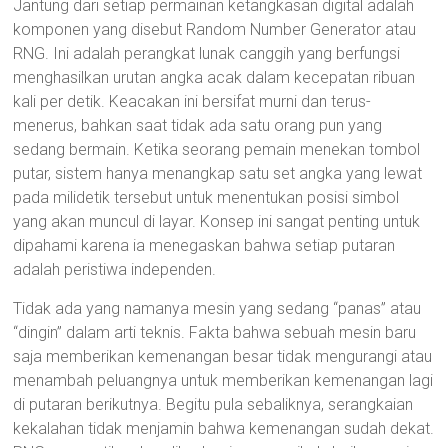
Jantung dari setiap permainan ketangkasan digital adalah
komponen yang disebut Random Number Generator atau
RNG. Ini adalah perangkat lunak canggih yang berfungsi
menghasilkan urutan angka acak dalam kecepatan ribuan
kali per detik. Keacakan ini bersifat murni dan terus-
menerus, bahkan saat tidak ada satu orang pun yang
sedang bermain. Ketika seorang pemain menekan tombol
putar, sistem hanya menangkap satu set angka yang lewat
pada milidetik tersebut untuk menentukan posisi simbol
yang akan muncul di layar. Konsep ini sangat penting untuk
dipahami karena ia menegaskan bahwa setiap putaran
adalah peristiwa independen.
Tidak ada yang namanya mesin yang sedang “panas” atau
“dingin” dalam arti teknis. Fakta bahwa sebuah mesin baru
saja memberikan kemenangan besar tidak mengurangi atau
menambah peluangnya untuk memberikan kemenangan lagi
di putaran berikutnya. Begitu pula sebaliknya, serangkaian
kekalahan tidak menjamin bahwa kemenangan sudah dekat.