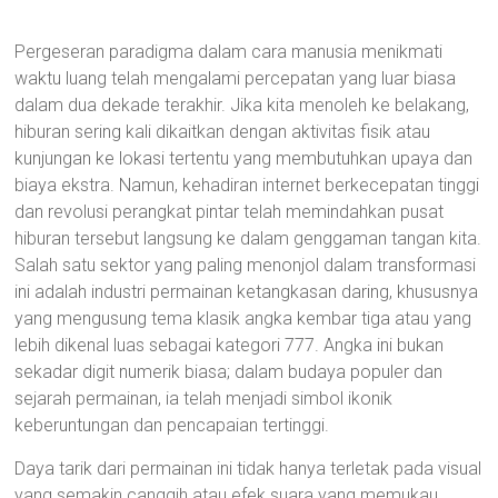
Pergeseran paradigma dalam cara manusia menikmati
waktu luang telah mengalami percepatan yang luar biasa
dalam dua dekade terakhir. Jika kita menoleh ke belakang,
hiburan sering kali dikaitkan dengan aktivitas fisik atau
kunjungan ke lokasi tertentu yang membutuhkan upaya dan
biaya ekstra. Namun, kehadiran internet berkecepatan tinggi
dan revolusi perangkat pintar telah memindahkan pusat
hiburan tersebut langsung ke dalam genggaman tangan kita.
Salah satu sektor yang paling menonjol dalam transformasi
ini adalah industri permainan ketangkasan daring, khususnya
yang mengusung tema klasik angka kembar tiga atau yang
lebih dikenal luas sebagai kategori 777. Angka ini bukan
sekadar digit numerik biasa; dalam budaya populer dan
sejarah permainan, ia telah menjadi simbol ikonik
keberuntungan dan pencapaian tertinggi.
Daya tarik dari permainan ini tidak hanya terletak pada visual
yang semakin canggih atau efek suara yang memukau,