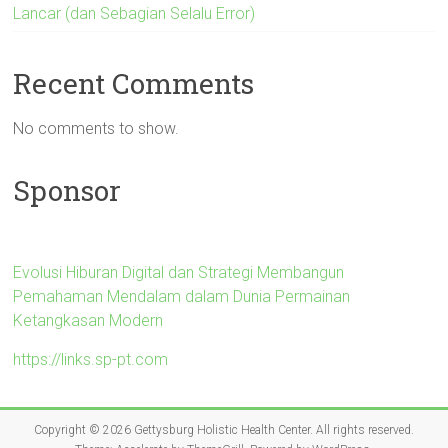
Lancar (dan Sebagian Selalu Error)
Recent Comments
No comments to show.
Sponsor
Evolusi Hiburan Digital dan Strategi Membangun
Pemahaman Mendalam dalam Dunia Permainan
Ketangkasan Modern
https://links.sp-pt.com
Copyright © 2026
Gettysburg Holistic Health Center
. All rights reserved.