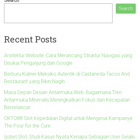
Search
Search
Recent Posts
Arsitektur Website: Cara Merancang Struktur Navigasi yang
Disukai Pengunjung dan Google
Berburu Kuliner Meksiko Autentik di Castaneda Tacos And
Restaurant yang Bikin Nagih
Masa Depan Desain Antarmuka Web: Bagaimana Tren
Antarmuka Minimalis Meningkatkan Fokus dan Kecepatan
Berselancar
OKTO88 Slot Kepedulian Digital untuk Mengenal Kampanye
The Pour for the Cure
Ijobet Slot: Studi Kasus Nyata Kenapa Sebagian User Selalu