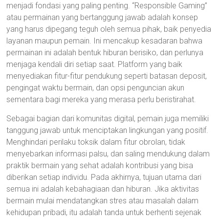
menjadi fondasi yang paling penting. “Responsible Gaming”
atau permainan yang bertanggung jawab adalah konsep
yang harus dipegang teguh oleh semua pihak, baik penyedia
layanan maupun pemain. Ini mencakup kesadaran bahwa
permainan ini adalah bentuk hiburan berisiko, dan perlunya
menjaga kendali diri setiap saat. Platform yang baik
menyediakan fitur-fitur pendukung seperti batasan deposit,
pengingat waktu bermain, dan opsi penguncian akun
sementara bagi mereka yang merasa perlu beristirahat.
Sebagai bagian dari komunitas digital, pemain juga memiliki
tanggung jawab untuk menciptakan lingkungan yang positif.
Menghindari perilaku toksik dalam fitur obrolan, tidak
menyebarkan informasi palsu, dan saling mendukung dalam
praktik bermain yang sehat adalah kontribusi yang bisa
diberikan setiap individu. Pada akhirnya, tujuan utama dari
semua ini adalah kebahagiaan dan hiburan. Jika aktivitas
bermain mulai mendatangkan stres atau masalah dalam
kehidupan pribadi, itu adalah tanda untuk berhenti sejenak