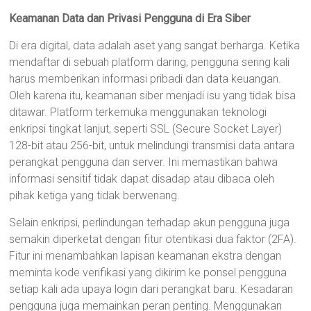
Keamanan Data dan Privasi Pengguna di Era Siber
Di era digital, data adalah aset yang sangat berharga. Ketika
mendaftar di sebuah platform daring, pengguna sering kali
harus memberikan informasi pribadi dan data keuangan.
Oleh karena itu, keamanan siber menjadi isu yang tidak bisa
ditawar. Platform terkemuka menggunakan teknologi
enkripsi tingkat lanjut, seperti SSL (Secure Socket Layer)
128-bit atau 256-bit, untuk melindungi transmisi data antara
perangkat pengguna dan server. Ini memastikan bahwa
informasi sensitif tidak dapat disadap atau dibaca oleh
pihak ketiga yang tidak berwenang.
Selain enkripsi, perlindungan terhadap akun pengguna juga
semakin diperketat dengan fitur otentikasi dua faktor (2FA).
Fitur ini menambahkan lapisan keamanan ekstra dengan
meminta kode verifikasi yang dikirim ke ponsel pengguna
setiap kali ada upaya login dari perangkat baru. Kesadaran
pengguna juga memainkan peran penting. Menggunakan