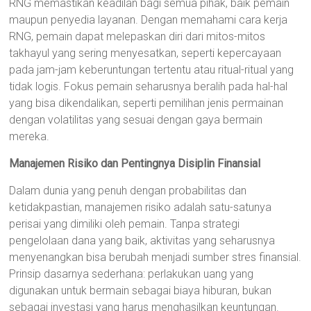
RNG memastikan keadilan bagi semua pihak, baik pemain
maupun penyedia layanan. Dengan memahami cara kerja
RNG, pemain dapat melepaskan diri dari mitos-mitos
takhayul yang sering menyesatkan, seperti kepercayaan
pada jam-jam keberuntungan tertentu atau ritual-ritual yang
tidak logis. Fokus pemain seharusnya beralih pada hal-hal
yang bisa dikendalikan, seperti pemilihan jenis permainan
dengan volatilitas yang sesuai dengan gaya bermain
mereka.
Manajemen Risiko dan Pentingnya Disiplin Finansial
Dalam dunia yang penuh dengan probabilitas dan
ketidakpastian, manajemen risiko adalah satu-satunya
perisai yang dimiliki oleh pemain. Tanpa strategi
pengelolaan dana yang baik, aktivitas yang seharusnya
menyenangkan bisa berubah menjadi sumber stres finansial.
Prinsip dasarnya sederhana: perlakukan uang yang
digunakan untuk bermain sebagai biaya hiburan, bukan
sebagai investasi yang harus menghasilkan keuntungan.