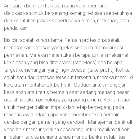
Anggaran bermain haruslah uang yang memang
dialokasikan untuk bersenang-senang, terpisah sepenuhnya
dari kebutuhan pokok seperti sewa rumah, makanan, atau
pendidikan.
Disiplin adalah kunci utama. Pemain profesional selalu
menetapkan batasan yang jelas sebelum memulai sesi
permainan. Mereka menentukan berapa jumlah maksimal
kekalahan yang bisa ditoleransi (stop-loss) dan berapa
target kemenangan yang ingin dicapai (take-profit). Ketika
salah satu dari batasan tersebut tersentuh, mereka memiliki
kekuatan mental untuk berhenti. Godaan untuk mengejar
kekalahan atau terus bermain saat sedang menang besar
adalah jebakan psikologis yang paling umum. Kemampuan
untuk mengendalikan impuls dan tetap berpegang pada
rencana awal adalah apa yang membedakan pemain
cerdas dengan pemain yang ceroboh. Manajemen bankroll
yang baik memungkinkan seseorang untuk menikmati hobi
ini dalam jangka panjang tanpa mengorbankan stabilitas