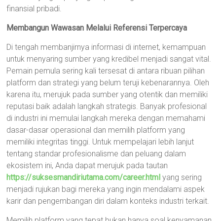
finansial pribadi.
Membangun Wawasan Melalui Referensi Terpercaya
Di tengah membanjirnya informasi di internet, kemampuan
untuk menyaring sumber yang kredibel menjadi sangat vital.
Pemain pemula sering kali tersesat di antara ribuan pilihan
platform dan strategi yang belum teruji kebenarannya. Oleh
karena itu, merujuk pada sumber yang otentik dan memiliki
reputasi baik adalah langkah strategis. Banyak profesional
di industri ini memulai langkah mereka dengan memahami
dasar-dasar operasional dan memilih platform yang
memiliki integritas tinggi. Untuk mempelajari lebih lanjut
tentang standar profesionalisme dan peluang dalam
ekosistem ini, Anda dapat merujuk pada tautan
https://suksesmandiriutama.com/career.html
yang sering
menjadi rujukan bagi mereka yang ingin mendalami aspek
karir dan pengembangan diri dalam konteks industri terkait.
Memilih platform yang tepat bukan hanya soal kenyamanan