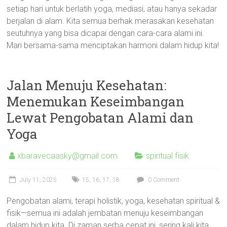
setiap hari untuk berlatih yoga, mediasi, atau hanya sekadar
berjalan di alam. Kita semua berhak merasakan kesehatan
seutuhnya yang bisa dicapai dengan cara-cara alami ini.
Mari bersama-sama menciptakan harmoni dalam hidup kita!
Jalan Menuju Kesehatan:
Menemukan Keseimbangan
Lewat Pengobatan Alami dan
Yoga
xbaravecaasky@gmail.com
spiritual fisik
July 11, 2025
15
,
16
,
17
,
18
0 Comment
Pengobatan alami, terapi holistik, yoga, kesehatan spiritual &
fisik—semua ini adalah jembatan menuju keseimbangan
dalam hidup kita. Di zaman serba cepat ini, sering kali kita