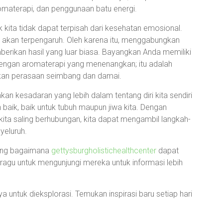
romaterapi, dan penggunaan batu energi.
 kita tidak dapat terpisah dari kesehatan emosional.
a akan terpengaruh. Oleh karena itu, menggabungkan
rikan hasil yang luar biasa. Bayangkan Anda memiliki
dengan aromaterapi yang menenangkan; itu adalah
kan perasaan seimbang dan damai.
an kesadaran yang lebih dalam tentang diri kita sendiri
baik, baik untuk tubuh maupun jiwa kita. Dengan
ta saling berhubungan, kita dapat mengambil langkah-
yeluruh.
ntang bagaimana
gettysburgholistichealthcenter
dapat
agu untuk mengunjungi mereka untuk informasi lebih
 untuk dieksplorasi. Temukan inspirasi baru setiap hari