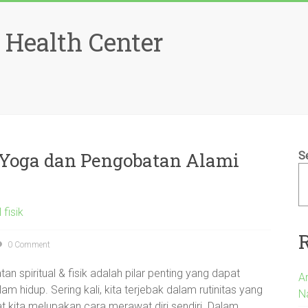
 Health Center
Yoga dan Pengobatan Alami
S
 fisik
0 Comment
an spiritual & fisik adalah pilar penting yang dapat
A
idup. Sering kali, kita terjebak dalam rutinitas yang
N
kita melupakan cara merawat diri sendiri. Dalam