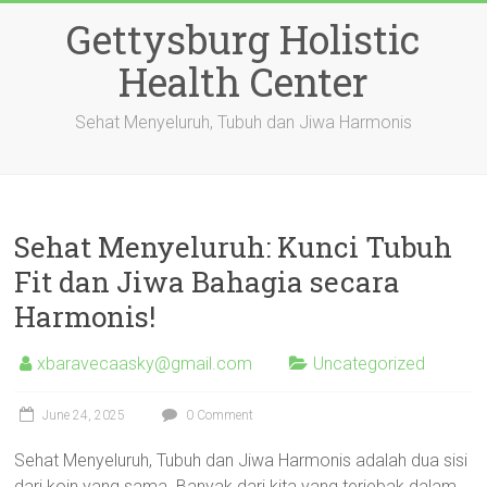
Skip
Gettysburg Holistic
to
content
Health Center
Sehat Menyeluruh, Tubuh dan Jiwa Harmonis
Sehat Menyeluruh: Kunci Tubuh
Fit dan Jiwa Bahagia secara
Harmonis!
xbaravecaasky@gmail.com
Uncategorized
June 24, 2025
0 Comment
Sehat Menyeluruh, Tubuh dan Jiwa Harmonis adalah dua sisi
dari koin yang sama. Banyak dari kita yang terjebak dalam