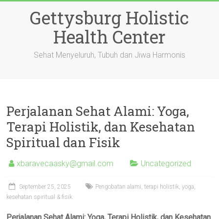
Skip
Gettysburg Holistic
to
content
Health Center
Sehat Menyeluruh, Tubuh dan Jiwa Harmonis
Perjalanan Sehat Alami: Yoga,
Terapi Holistik, dan Kesehatan
Spiritual dan Fisik
xbaravecaasky@gmail.com
Uncategorized
September 25, 2025
Pengobatan alami, terapi holistik, yoga,
kesehatan spiritual & fisik
Perjalanan Sehat Alami: Yoga, Terapi Holistik, dan Kesehatan