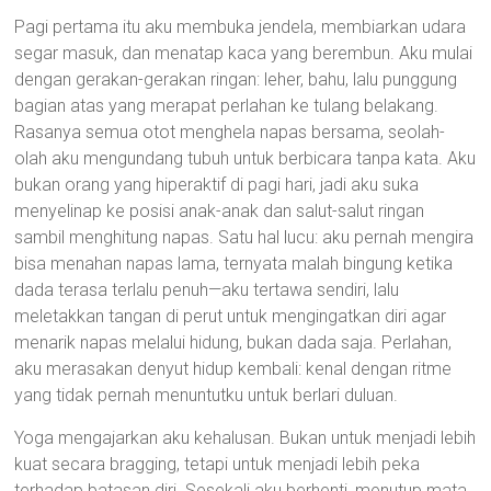
Pagi pertama itu aku membuka jendela, membiarkan udara
segar masuk, dan menatap kaca yang berembun. Aku mulai
dengan gerakan-gerakan ringan: leher, bahu, lalu punggung
bagian atas yang merapat perlahan ke tulang belakang.
Rasanya semua otot menghela napas bersama, seolah-
olah aku mengundang tubuh untuk berbicara tanpa kata. Aku
bukan orang yang hiperaktif di pagi hari, jadi aku suka
menyelinap ke posisi anak-anak dan salut-salut ringan
sambil menghitung napas. Satu hal lucu: aku pernah mengira
bisa menahan napas lama, ternyata malah bingung ketika
dada terasa terlalu penuh—aku tertawa sendiri, lalu
meletakkan tangan di perut untuk mengingatkan diri agar
menarik napas melalui hidung, bukan dada saja. Perlahan,
aku merasakan denyut hidup kembali: kenal dengan ritme
yang tidak pernah menuntutku untuk berlari duluan.
Yoga mengajarkan aku kehalusan. Bukan untuk menjadi lebih
kuat secara bragging, tetapi untuk menjadi lebih peka
terhadap batasan diri. Sesekali aku berhenti, menutup mata,