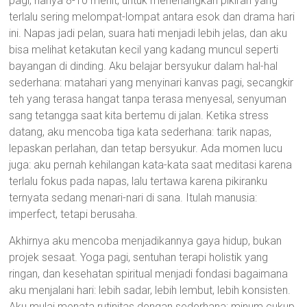
pagi, hanya 8-10 menit, untuk menenangkan pikiran yang
terlalu sering melompat-lompat antara esok dan drama hari
ini. Napas jadi pelan, suara hati menjadi lebih jelas, dan aku
bisa melihat ketakutan kecil yang kadang muncul seperti
bayangan di dinding. Aku belajar bersyukur dalam hal-hal
sederhana: matahari yang menyinari kanvas pagi, secangkir
teh yang terasa hangat tanpa terasa menyesal, senyuman
sang tetangga saat kita bertemu di jalan. Ketika stress
datang, aku mencoba tiga kata sederhana: tarik napas,
lepaskan perlahan, dan tetap bersyukur. Ada momen lucu
juga: aku pernah kehilangan kata-kata saat meditasi karena
terlalu fokus pada napas, lalu tertawa karena pikiranku
ternyata sedang menari-nari di sana. Itulah manusia:
imperfect, tetapi berusaha.
Akhirnya aku mencoba menjadikannya gaya hidup, bukan
projek sesaat. Yoga pagi, sentuhan terapi holistik yang
ringan, dan kesehatan spiritual menjadi fondasi bagaimana
aku menjalani hari: lebih sadar, lebih lembut, lebih konsisten.
Aku mulai menata rutinitas dengan sederhana: minum cukup