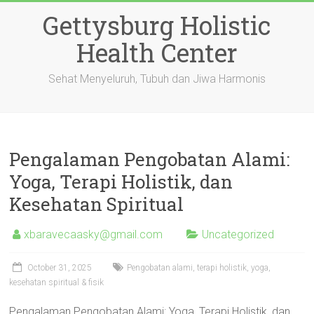
Skip
Gettysburg Holistic
to
content
Health Center
Sehat Menyeluruh, Tubuh dan Jiwa Harmonis
Pengalaman Pengobatan Alami:
Yoga, Terapi Holistik, dan
Kesehatan Spiritual
xbaravecaasky@gmail.com
Uncategorized
October 31, 2025
Pengobatan alami, terapi holistik, yoga,
kesehatan spiritual & fisik
Pengalaman Pengobatan Alami: Yoga, Terapi Holistik, dan