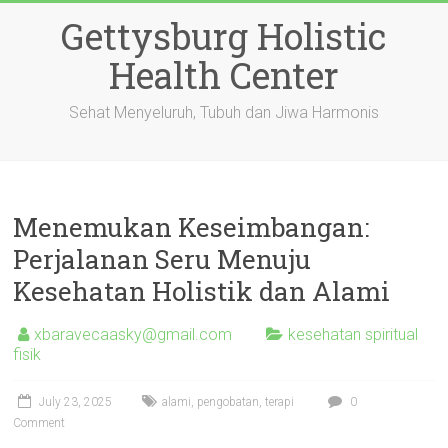
Skip
Gettysburg Holistic
to
content
Health Center
Sehat Menyeluruh, Tubuh dan Jiwa Harmonis
Menemukan Keseimbangan:
Perjalanan Seru Menuju
Kesehatan Holistik dan Alami
xbaravecaasky@gmail.com
kesehatan spiritual
fisik
July 23, 2025
alami
,
pengobatan
,
terapi
0
Comment