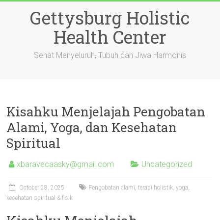
Skip
Gettysburg Holistic
to
content
Health Center
Sehat Menyeluruh, Tubuh dan Jiwa Harmonis
Kisahku Menjelajah Pengobatan
Alami, Yoga, dan Kesehatan
Spiritual
xbaravecaasky@gmail.com
Uncategorized
October 28, 2025
Pengobatan alami, terapi holistik, yoga,
kesehatan spiritual & fisik