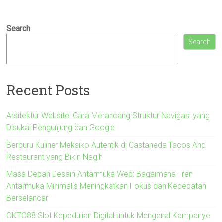
Search
Search
Recent Posts
Arsitektur Website: Cara Merancang Struktur Navigasi yang
Disukai Pengunjung dan Google
Berburu Kuliner Meksiko Autentik di Castaneda Tacos And
Restaurant yang Bikin Nagih
Masa Depan Desain Antarmuka Web: Bagaimana Tren
Antarmuka Minimalis Meningkatkan Fokus dan Kecepatan
Berselancar
OKTO88 Slot Kepedulian Digital untuk Mengenal Kampanye