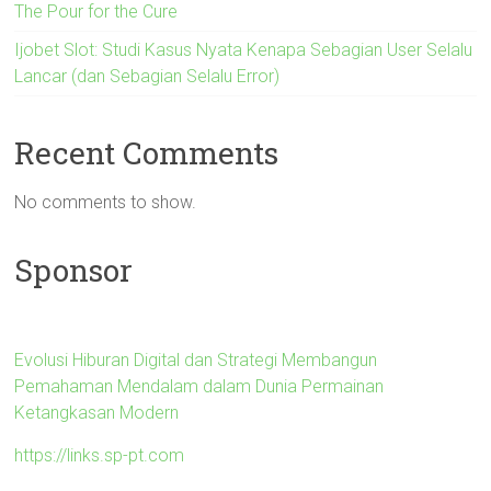
The Pour for the Cure
Ijobet Slot: Studi Kasus Nyata Kenapa Sebagian User Selalu
Lancar (dan Sebagian Selalu Error)
Recent Comments
No comments to show.
Sponsor
Evolusi Hiburan Digital dan Strategi Membangun
Pemahaman Mendalam dalam Dunia Permainan
Ketangkasan Modern
https://links.sp-pt.com