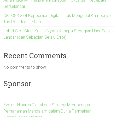
Antarmuka Minimalis Meningkatkan Fokus dan Kecepatan
Berselancar
OKTO88 Slot Kepedulian Digital untuk Mengenal Kampanye
The Pour for the Cure
Ijobet Slot: Studi Kasus Nyata Kenapa Sebagian User Selalu
Lancar (dan Sebagian Selalu Error)
Recent Comments
No comments to show.
Sponsor
Evolusi Hiburan Digital dan Strategi Membangun
Pemahaman Mendalam dalam Dunia Permainan