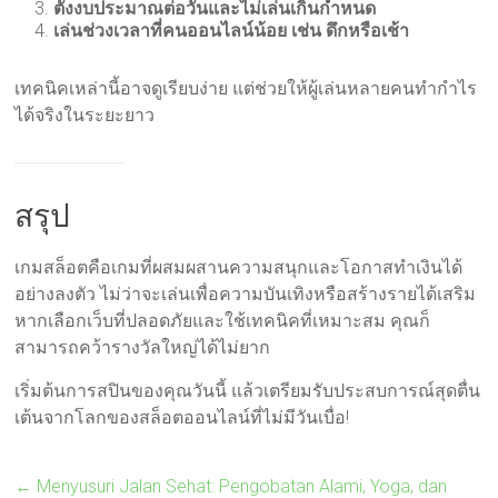
ตั้งงบประมาณต่อวันและไม่เล่นเกินกำหนด
เล่นช่วงเวลาที่คนออนไลน์น้อย เช่น ดึกหรือเช้า
เทคนิคเหล่านี้อาจดูเรียบง่าย แต่ช่วยให้ผู้เล่นหลายคนทำกำไร
ได้จริงในระยะยาว
สรุป
เกมสล็อตคือเกมที่ผสมผสานความสนุกและโอกาสทำเงินได้
อย่างลงตัว ไม่ว่าจะเล่นเพื่อความบันเทิงหรือสร้างรายได้เสริม
หากเลือกเว็บที่ปลอดภัยและใช้เทคนิคที่เหมาะสม คุณก็
สามารถคว้ารางวัลใหญ่ได้ไม่ยาก
เริ่มต้นการสปินของคุณวันนี้ แล้วเตรียมรับประสบการณ์สุดตื่น
เต้นจากโลกของสล็อตออนไลน์ที่ไม่มีวันเบื่อ!
←
Menyusuri Jalan Sehat: Pengobatan Alami, Yoga, dan