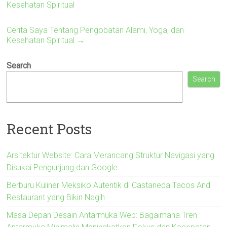
Kesehatan Spiritual
Cerita Saya Tentang Pengobatan Alami, Yoga, dan
Kesehatan Spiritual
→
Search
Search
Recent Posts
Arsitektur Website: Cara Merancang Struktur Navigasi yang
Disukai Pengunjung dan Google
Berburu Kuliner Meksiko Autentik di Castaneda Tacos And
Restaurant yang Bikin Nagih
Masa Depan Desain Antarmuka Web: Bagaimana Tren